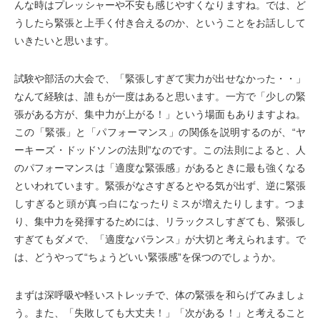
んな時は
プレッシャーや不安も感じやすくなりますね。では、ど
うしたら緊張と上手く付き合えるのか、ということをお話しして
いきたいと思います。
試験や部活の大会で、「緊張しすぎて実力が出せなかった・・」
なんて経験は、誰もが一度はあると思います。一方で「少しの緊
張がある方が、集中力が上がる！」という場面もありますよね。
この「緊張」と「パフォーマンス」の関係を説明するのが、“ヤ
ーキーズ・ドッドソンの法則”なのです。この法則によると、人
のパフォーマンスは「適度な緊張感」があるときに最も強くなる
といわれています。緊張がなさすぎるとやる気が出ず、逆に緊張
しすぎると頭が真っ白になったりミスが増えたりします。つま
り、集中力を発揮するためには、リラックスしすぎても、緊張し
すぎてもダメで、「適度なバランス」が大切と考えられます。で
は、どうやって“ちょうどいい緊張感”を保つのでしょうか。
まずは深呼吸や軽いストレッチで、体の緊張を和らげてみましょ
う。また、「失敗しても大丈夫！」「次がある！」と考えること