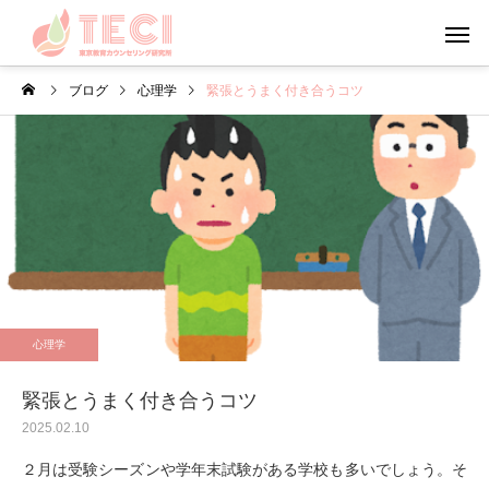
ブログ
心理学
緊張とうまく付き合うコツ
カウンセリング
メンタルフ
日々のこと・その他
心理学
お盆・夏休みの過ごし方
やる気について考えて
心理学
う
緊張とうまく付き合うコツ
2025.02.10
２月は受験シーズンや学年末試験がある学校も多いでしょう。そ