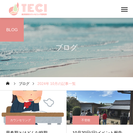
BLOG
ブログ
カウンセリング
メンタルフ
日々のこと・その他
心理学
ブログ
2024年 10月の記事一覧
お盆・夏休みの過ごし方
やる気について考えて
う
カウンセリング
不登校
思春期とはどんな時期
10月20日(日)イベント報告