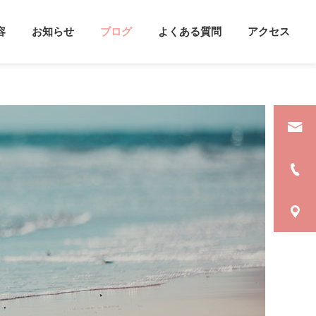
容
お知らせ
ブログ
よくある質問
アクセス
詳細を見る
遣
支援方法
カウンセリング
心理学
セルフケアをしよう
雨がふると記憶力UP！？