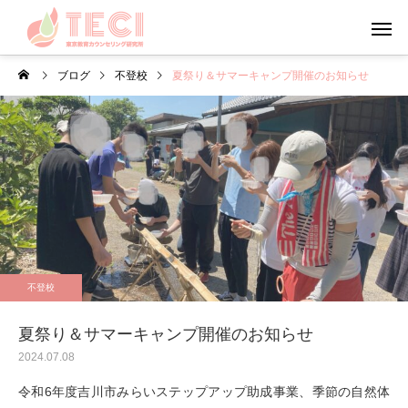
ブログ
不登校
夏祭り＆サマーキャンプ開催のお知らせ
カウンセリング
メンタルフ
日々のこと・その他
心理学
お盆・夏休みの過ごし方
やる気について考えて
不登校
う
夏祭り＆サマーキャンプ開催のお知らせ
2024.07.08
令和6年度吉川市みらいステップアップ助成事業、季節の自然体