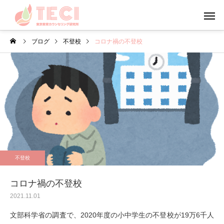
ブログ
不登校
コロナ禍の不登校
カウンセリング
メンタルフ
心理学
カウンセリング
知
やる気について考えてみよ
感覚過敏について
不登校
う
コロナ禍の不登校
2021.11.01
文部科学省の調査で、2020年度の小中学生の不登校が19万6千人