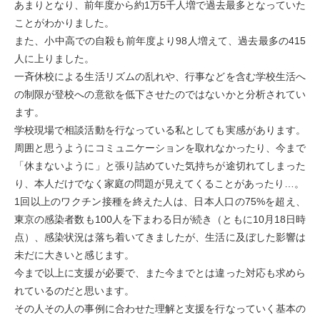
あまりとなり、前年度から約1万5千人増で過去最多となっていた
ことがわかりました。
また、小中高での自殺も前年度より98人増えて、過去最多の415
人に上りました。
一斉休校による生活リズムの乱れや、行事などを含む学校生活へ
の制限が登校への意欲を低下させたのではないかと分析されてい
ます。
学校現場で相談活動を行なっている私としても実感があります。
周囲と思うようにコミュニケーションを取れなかったり、今まで
「休まないように」と張り詰めていた気持ちが途切れてしまった
り、本人だけでなく家庭の問題が見えてくることがあったり…。
1回以上のワクチン接種を終えた人は、日本人口の75%を超え、
東京の感染者数も100人を下まわる日が続き（ともに10月18日時
点）、感染状況は落ち着いてきましたが、生活に及ぼした影響は
未だに大きいと感じます。
今まで以上に支援が必要で、また今までとは違った対応も求めら
れているのだと思います。
その人その人の事例に合わせた理解と支援を行なっていく基本の