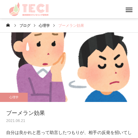
ブログ
心理学
ブーメラン効果
カウンセリング
メンタルフ
心理学
カウンセリング
知
やる気について考えてみよ
感覚過敏について
心理学
う
ブーメラン効果
2021.06.21
自分は良かれと思って助言したつもりが、相手の反発を招いてし