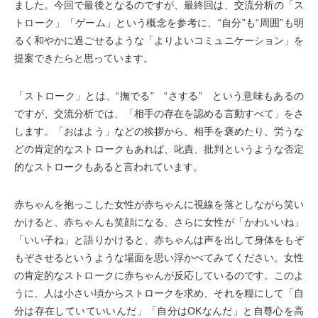
ました。今回で最後となるのですが、最終回は、交流分析の「ス
トローク」「ゲーム」という概念を参考に、“自分”も“周囲”も明
るく和やかに過ごせるような「よりよいコミュニケーション」を
提案できたらと思っています。
「ストローク」とは、“撫でる” “さする” という意味もあるの
ですが、交流分析では、「相手の存在を認める言動すべて」をさ
します。「おはよう」などの挨拶から、相手を褒めたり、労うな
どの肯定的なストロークもあれば、叱責、批判というような否定
的なストロークもあると言われています。
赤ちゃんを抱っこした女性が赤ちゃんに視線を落としながら笑い
かけると、赤ちゃんも笑顔になる、さらに女性が「かわいいね」
「いい子ね」と語りかけると、赤ちゃんは声を出して身体をもぞ
もぞさせるというような場面を思い浮かべてみてください。女性
の肯定的なストロークに赤ちゃんが反応しているのです。このよ
うに、人は小さい頃からストロークを求め、それを糧にして「自
分は存在していていいんだ」「自分はOKなんだ」と自尊心を高