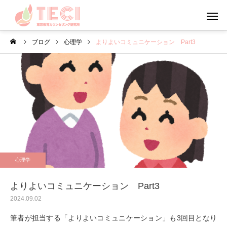
ブログ
心理学
よりよいコミュニケーション Part3
カウンセリング
メンタルフ
日々のこと・その他
心理学
お盆・夏休みの過ごし方
やる気について考えて
心理学
う
よりよいコミュニケーション Part3
2024.09.02
筆者が担当する「よりよいコミュニケーション」も3回目となり