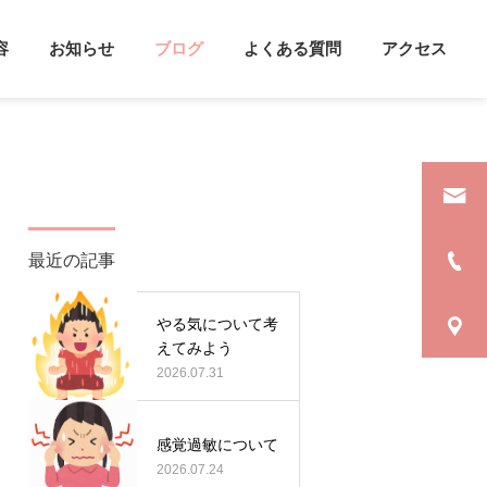
容
お知らせ
ブログ
よくある質問
アクセス
詳細を見る
遣
支援方法
最近の記事
心理学
心理学
やる気について考
雨がふると記憶力UP！？
天気の変化と体調の関係
えてみよう
(気象病について)
2026.07.31
感覚過敏について
2026.07.24