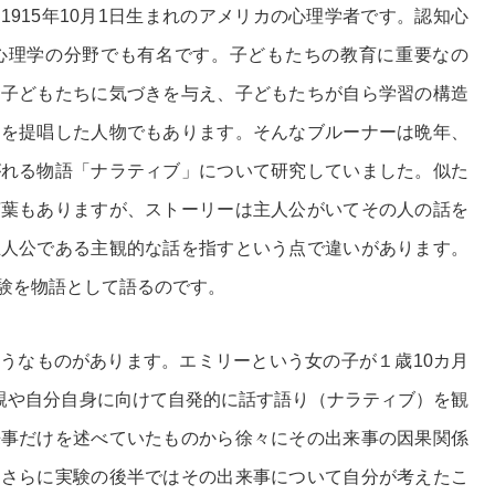
915年10月1日生まれのアメリカの心理学者です。認知心
心理学の分野でも有名です。子どもたちの教育に重要なの
、子どもたちに気づきを与え、子どもたちが自ら学習の構造
」を提唱した人物でもあります。そんなブルーナーは晩年、
がれる物語「ナラティブ」について研究していました。似た
言葉もありますが、ストーリーは主人公がいてその人の話を
主人公である主観的な話を指すという点で違いがあります。
験を物語として語るのです。
うなものがあります。エミリーという女の子が１歳10カ月
両親や自分自身に向けて自発的に話す語り（ナラティブ）を観
来事だけを述べていたものから徐々にその出来事の因果関係
。さらに実験の後半ではその出来事について自分が考えたこ