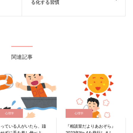
る化する習慣
関連記事
心理学
心理学
困っている人がいたら、躊
『相談室だよりあおぞら』
躇せずに手を差し伸べよ
2023年No.4を発行しまし