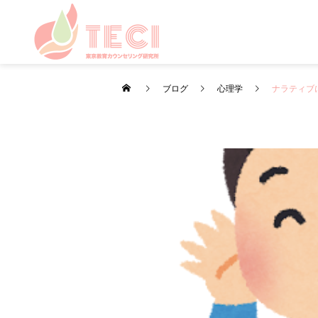
ブログ
心理学
ナラティブ
カウンセリング
カウンセリング
心理学
PMS（月経前症候群）を知
やる気について考えてみよ
ろう
う