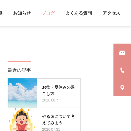
容
お知らせ
ブログ
よくある質問
アクセス
詳細を見る
遣
支援方法
最近の記事
カウンセリング
心理学
お盆・夏休みの過
セルフケアをしよう
雨がふると記憶力UP！？
ごし方
2026.08.7
やる気について考
えてみよう
2026.07.31