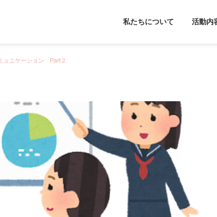
私たちについて
活動内
ュニケーション Part２
メンタルフレンド
カウンセラー派
心理学
カウンセリング
やる気について考えてみよ
感覚過敏について
う