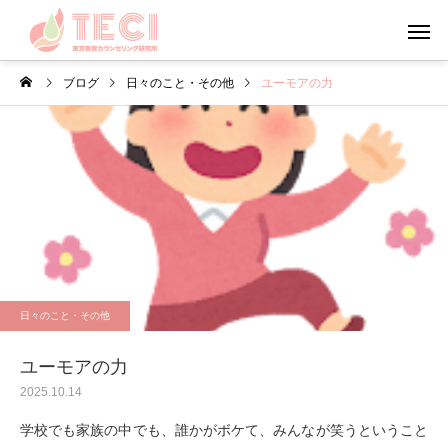
ブログ
日々のこと・その他
ユーモアの力
カウンセリング
メンタルフ
日々のこと・その他
心理学
お盆・夏休みの過ごし方
やる気について考えて
日々のこと・その他
う
ユーモアの力
2025.10.14
学校でも家族の中でも、誰かがボケて、みんなが笑うということ