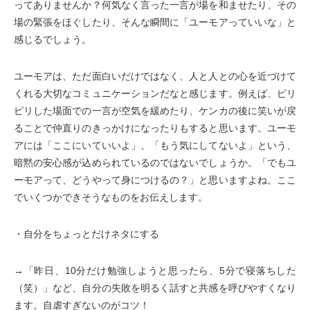
ってありませんか？何気なく言った一言が場を和ませたり、その
場の緊張をほぐしたり、そんな瞬間に「ユーモアっていいな」と
感じるでしょう。
ユーモアは、ただ面白いだけではなく、人と人との心を近づけて
くれる大切なコミュニケーションだなと感じます。例えば、ピリ
ピリした場面での一言が空気を緩めたり、ケンカの後に笑いが戻
ることで仲直りのきっかけになったりもすると思います。ユーモ
アには「ここにいていいよ」、「もう気にしてないよ」という、
暗黙の安心感が込められているのではないでしょうか。「でもユ
ーモアって、どうやって身につけるの？」と思いますよね。ここ
でいくつかできそうなものをお伝えします。
・自分をちょっとだけネタにする
→「昨日、10分だけ勉強しようと思ったら、5分で寝落ちした
（笑）」など、自分の失敗を明るく話すと共感を呼びやすくなり
ます。自虐すぎないのがコツ！