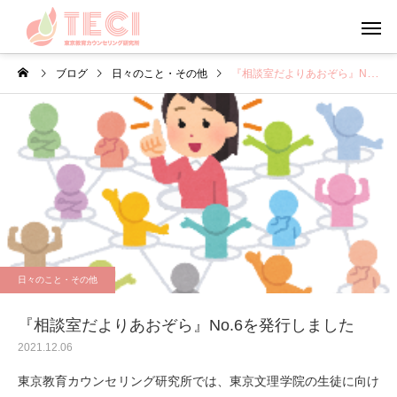
ブログ
日々のこと・その他
『相談室だよりあおぞら』No.6を発行しました
カウンセリング
メンタルフ
日々のこと・その他
心理学
お盆・夏休みの過ごし方
やる気について考えて
日々のこと・その他
う
『相談室だよりあおぞら』No.6を発行しました
2021.12.06
東京教育カウンセリング研究所では、東京文理学院の生徒に向け