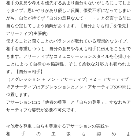
相手の意見や考えを優先するあまり自分をないがしろにしてしま
うタイプ。思いやりがあり優しい反面、優柔不断になってしまい
がち。自信が持てず『自分の意見なんて・・・』と発言する前に
自ら否定してしまう傾向があります。【自分よりも相手を優先】
アサーティブ(主張的)
伝えることと聞くことのバランスが取れている理想的なタイプ。
相手を尊重しつつも、自分の意見や考えも相手に伝えることがで
きます。アサーティブなコミュニケーションスタイルを心掛ける
ことによって自律心や協調性、そして柔軟な対応力も養われま
す。【自分＝相手】
（アグレッション ＋ ノン・アサーティブ）÷ 2 ＝ アサーティブ
※アサーティブはアグレッションとノン・アサーティブの中間に
位置します。
アサ―ションには「他者の尊重」と「自らの尊重」、すなわちア
サーティブな姿勢が必要不可欠です。
≪他者を尊重し自らも尊重するアサーションの実践≫
相手の主張も認めよ