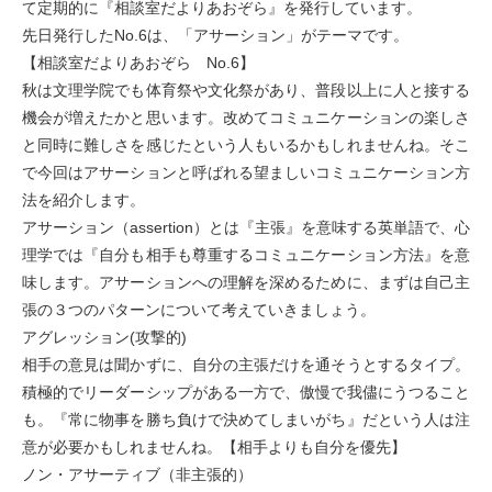
て定期的に『相談室だよりあおぞら』を発行しています。
先日発行したNo.6は、「アサーション」がテーマです。
【相談室だよりあおぞら No.6】
秋は文理学院でも体育祭や文化祭があり、普段以上に人と接する
機会が増えたかと思います。改めてコミュニケーションの楽しさ
と同時に難しさを感じたという人もいるかもしれませんね。そこ
で今回はアサーションと呼ばれる望ましいコミュニケーション方
法を紹介します。
アサーション（assertion）とは『主張』を意味する英単語で、心
理学では『自分も相手も尊重するコミュニケーション方法』を意
味します。アサーションへの理解を深めるために、まずは自己主
張の３つのパターンについて考えていきましょう。
アグレッション(攻撃的)
相手の意見は聞かずに、自分の主張だけを通そうとするタイプ。
積極的でリーダーシップがある一方で、傲慢で我儘にうつること
も。『常に物事を勝ち負けで決めてしまいがち』だという人は注
意が必要かもしれませんね。【相手よりも自分を優先】
ノン・アサーティブ（非主張的）