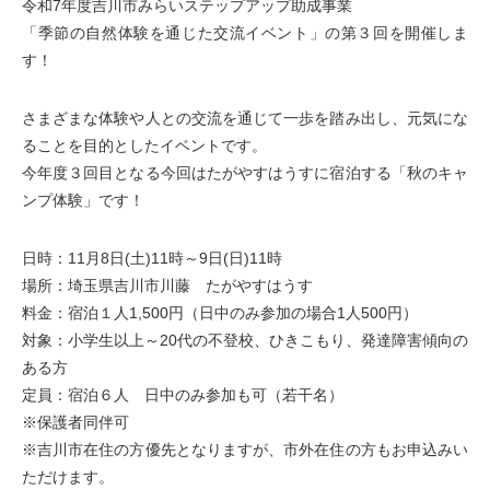
令和7年度吉川市みらいステップアップ助成事業
「季節の自然体験を通じた交流イベント」の第３回を開催しま
す！
さまざまな体験や人との交流を通じて一歩を踏み出し、元気にな
ることを目的としたイベントです。
今年度３回目となる今回はたがやすはうすに宿泊する「秋のキャ
ンプ体験」です！
日時：11月8日(土)11時～9日(日)11時
場所：埼玉県吉川市川藤 たがやすはうす
料金：宿泊１人1,500円（日中のみ参加の場合1人500円）
対象：小学生以上～20代の不登校、ひきこもり、発達障害傾向の
ある方
定員：宿泊６人 日中のみ参加も可（若干名）
※保護者同伴可
※吉川市在住の方優先となりますが、市外在住の方もお申込みい
ただけます。