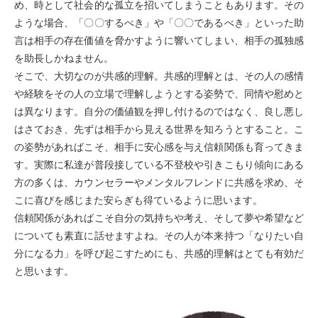
め、時として社会的な孤立を招いてしまうこともあります。その
ような場合、「〇〇するべき」や「〇〇であるべき」といった助
言は相手の存在価値を脅かすように響いてしまい、相手の孤独感
を助長しかねません。
そこで、大切なのが共感的理解。共感的理解とは、その人の感情
や経験をその人の立場で理解しようとする姿勢で、同情や慰めと
は異なります。自分の価値観を押し付けるのではなく、良し悪し
はさておき、先ずは相手から見える世界を知ろうとすること。こ
の姿勢があればこそ、相手に安心感を与え信頼関係も育ってきま
す。実際に私達が普段接している不登校や引きこもり傾向にある
方の多くは、カウンセラーやメンタルフレンドに共感を求め、そ
こに喜びを感じまた安らぎも得ているように思います。
信頼関係があればこそ自分の気持ちや考え、そして夢や希望など
についても素直に話せますよね。その人が本来持つ「なりたい自
分になる力」を呼び起こすためにも、共感的理解はとても有効だ
と思います。