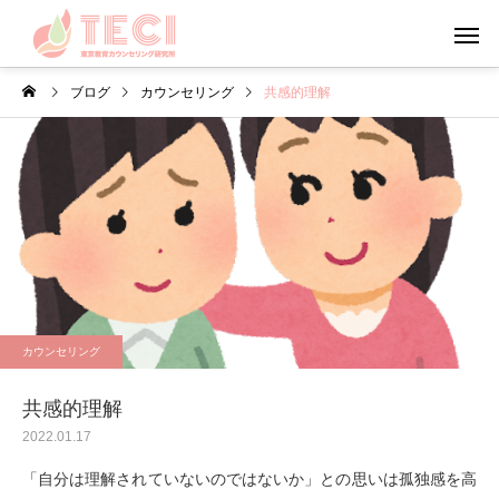
ブログ
カウンセリング
共感的理解
カウンセリング
メンタルフ
日々のこと・その他
心理学
お盆・夏休みの過ごし方
やる気について考えて
カウンセリング
う
共感的理解
2022.01.17
「自分は理解されていないのではないか」との思いは孤独感を高