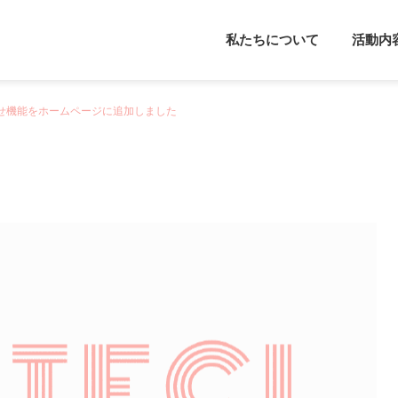
私たちについて
活動内
せ機能をホームページに追加しました
メンタルフレンド
カウンセラー派
心理学
カウンセリング
やる気について考えてみよ
感覚過敏について
う