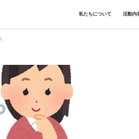
私たちについて
活動内
度
メンタルフレンド
カウンセラー派
心理学
カウンセリング
やる気について考えてみよ
感覚過敏について
う