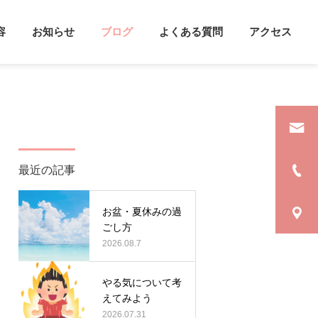
容
お知らせ
ブログ
よくある質問
アクセス
詳細を見る
遣
支援方法
最近の記事
カウンセリング
心理学
お盆・夏休みの過
セルフケアをしよう
雨がふると記憶力UP！？
ごし方
2026.08.7
やる気について考
えてみよう
2026.07.31